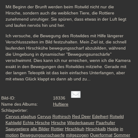
Mit Beginn der Brunft werden beim Rotwild nicht nur die 
Hirsche, sondern auch die weiblichen Tiere, die Rottiere 
zunehmend unruhiger. Sie spüren, dass etwas in der Luft liegt 
und laufen nervös hin und her.
Ich versuche, die Bewegung des Rotwildes mit Hilfe längerer 
Verschlusszeiten im Bild festzuhalten. Mein Ziel ist, die schnell 
laufenden Hirschkühe bewegungsscharf abzubilden, während 
die Umgebung in dynamischer "Bewegungsunschärfe" 
verschwimmt. Dies kann ich nur erreichen, wenn ich die Kamera 
exakt in den Bewegungen des Rotwildes mitziehe. Gerade mit 
der langen Teleoptik ist das kein einfaches Unterfangen, aber 
mit etwas Glück klappt es dann ab und zu...
Bild-ID:
18336
Name des Albums:
Huftiere
Schlagwörter:
Cervus elaphus
Cervus
Rothirsch
Red Deer
Edelhert
Rotwild
Kahlwild
Echte Hirsche
Hirsche
Wiederkaeuer
Paarhufer
Saeugetiere
alle Bilder
Rottier
Hirschkuh
Hirschkalb
Heide
in
motion
Bewegungsunschaerfe
mitgezogen
Querformat
Sommer