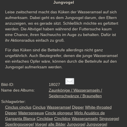
Jungvogel
Leise zwitschernd macht das Küken der Wasseramsel auf sich 
aufmerksam. Dabei geht es dem Jungvogel darum, den Eltern 
anzuzeigen, wo es gerade sitzt. Schließlich möchte es gefüttert 
werden. Die Altvögel haben während der Futtersuche kaum 
eine Chance, ihren Nachwuchs im Auge zu behalten. Dafür ist 
ihr Aktionsradius einfach zu groß.
Für das Küken sind die Bettelrufe allerdings nicht ganz 
ungefährlich. Auch Beutegreifer, denen die junge Wasseramsel 
ein einfaches Opfer wäre, können durch die Bettelrufe auf den 
Jungvogel aufmerksam werden.
Bild-ID:
18027
Name des Albums:
Zaunkönige / Wasseramseln /
Seidenschwänze / Braunellen
Schlagwörter:
Cinclus cinclus
Cinclus
Wasseramsel
Dipper
White-throated
Dipper
Waterspreeuw
Cincle plongeur
Mirlo Acuático de
Garganta Blanca
Cinclidae
Cínclidos
Wasseramseln
Singvoegel
Sperlingsvoegel
Voegel
alle Bilder
Jungvogel
Jungvoegel