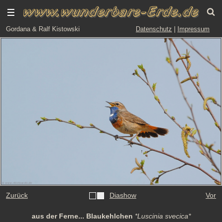
Gordana & Ralf Kistowski
Datenschutz
|
Impressum
Zurück
Diashow
Vor
aus der Ferne... Blaukehlchen
*Luscinia svecica*