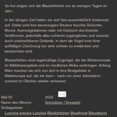
So frei zeigen sich die Blaukehlchen nur an wenigen Tagen im 
Jahr...
In der übrigen Zeit halten sie sich fast ausschließlich bodennah 
auf. Dabei sind ihre bevorzugten Reviere feuchte Dickichte, 
Moore, Auenvegetationen oder mit Gebüsch durchsetzte 
Schilfzonen, jedenfalls alles schlecht zugängliches und zumeist 
auch uneinsehbares Gelände, in dem die Vögel trotz ihrer 
auffälligen Zeichnung nur sehr schwer zu entdecken und 
beobachten sind. 
Blaukehlchen sind regelmäßige Zugvögel, die die Wintermonate 
im Mittelmeergebiet und im nördlichen Afrika verbringen. Anfang 
März machen sie sich von dort in ihre Brutgebiete in 
Mitteleuropa auf, die sie dann - nach nur einer Jahresbrut - 
zumeist im Oktober wieder verlassen.
Bild-ID:
1605
Name des Albums:
Schmätzer / Drosseln
Schlagwörter:
Luscinia svecica
Luscinia
Blaukehlchen
Bluethroat
Blauwborst