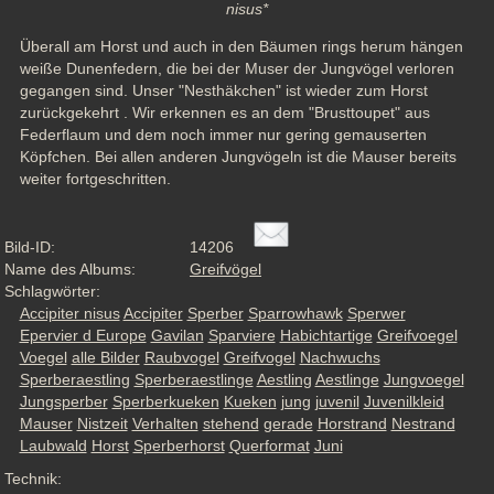
nisus*
Überall am Horst und auch in den Bäumen rings herum hängen 
weiße Dunenfedern, die bei der Muser der Jungvögel verloren 
gegangen sind. Unser "Nesthäkchen" ist wieder zum Horst 
zurückgekehrt . Wir erkennen es an dem "Brusttoupet" aus 
Federflaum und dem noch immer nur gering gemauserten 
Köpfchen. Bei allen anderen Jungvögeln ist die Mauser bereits 
weiter fortgeschritten.
Bild-ID:
14206
Name des Albums:
Greifvögel
Schlagwörter:
Accipiter nisus
Accipiter
Sperber
Sparrowhawk
Sperwer
Epervier d Europe
Gavilan
Sparviere
Habichtartige
Greifvoegel
Voegel
alle Bilder
Raubvogel
Greifvogel
Nachwuchs
Sperberaestling
Sperberaestlinge
Aestling
Aestlinge
Jungvoegel
Jungsperber
Sperberkueken
Kueken
jung
juvenil
Juvenilkleid
Mauser
Nistzeit
Verhalten
stehend
gerade
Horstrand
Nestrand
Laubwald
Horst
Sperberhorst
Querformat
Juni
Technik: