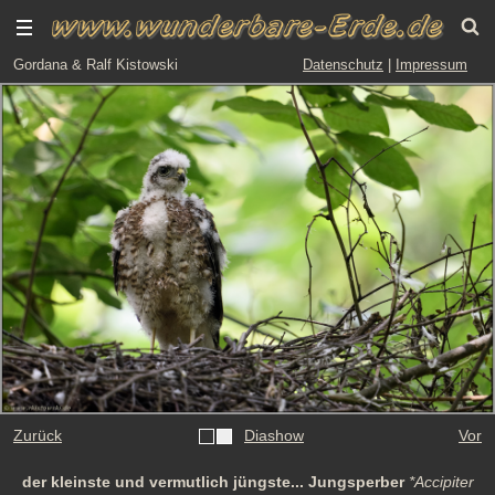
Gordana & Ralf Kistowski
Datenschutz
|
Impressum
Zurück
Diashow
Vor
der kleinste und vermutlich jüngste... Jungsperber
*Accipiter