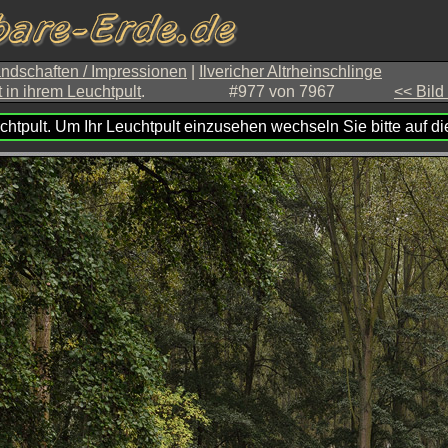
ndschaften / Impressionen
|
Ilvericher Altrheinschlinge
t in ihrem Leuchtpult
.
#977 von 7967
<< Bild
chtpult. Um Ihr Leuchtpult einzusehen wechseln Sie bitte auf die