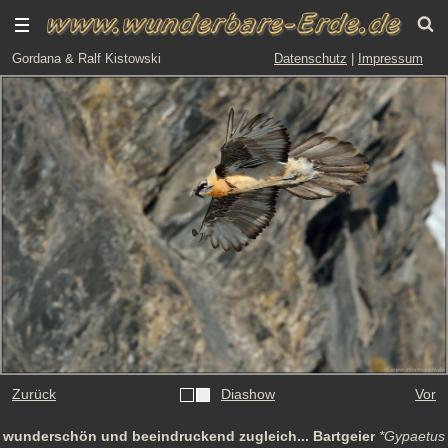
Gordana & Ralf Kistowski
Datenschutz
|
Impressum
Zurück
Diashow
Vor
wunderschön und beeindruckend zugleich... Bartgeier
*Gypaetus