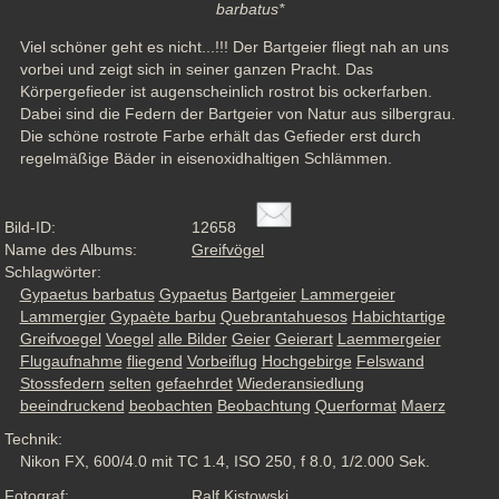
barbatus*
Viel schöner geht es nicht...!!! Der Bartgeier fliegt nah an uns 
vorbei und zeigt sich in seiner ganzen Pracht. Das 
Körpergefieder ist augenscheinlich rostrot bis ockerfarben. 
Dabei sind die Federn der Bartgeier von Natur aus silbergrau. 
Die schöne rostrote Farbe erhält das Gefieder erst durch 
regelmäßige Bäder in eisenoxidhaltigen Schlämmen.
Bild-ID:
12658
Name des Albums:
Greifvögel
Schlagwörter:
Gypaetus barbatus
Gypaetus
Bartgeier
Lammergeier
Lammergier
Gypaète barbu
Quebrantahuesos
Habichtartige
Greifvoegel
Voegel
alle Bilder
Geier
Geierart
Laemmergeier
Flugaufnahme
fliegend
Vorbeiflug
Hochgebirge
Felswand
Stossfedern
selten
gefaehrdet
Wiederansiedlung
beeindruckend
beobachten
Beobachtung
Querformat
Maerz
Technik:
Nikon FX, 600/4.0 mit TC 1.4, ISO 250, f 8.0, 1/2.000 Sek.
Fotograf:
Ralf Kistowski