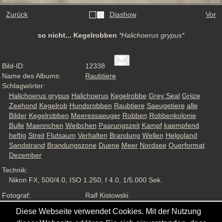
Zurück
Diashow
Vor
so nicht... Kegelrobben
*Halichoerus grypus*
Bild-ID:
12338
Name des Albums:
Raubtiere
Schlagwörter:
Halichoerus grypus
Halichoerus
Kegelrobbe
Grey Seal
Grijze
Zeehond
Kegelrob
Hundsrobben
Raubtiere
Saeugetiere
alle
Bilder
Kegelrobben
Meeressaeuger
Robben
Robbenkolonie
Bulle
Maennchen
Weibchen
Paarungszeit
Kampf
kaempfend
heftig
Streit
Flutsaum
Verhalten
Brandung
Wellen
Helgoland
Sandstrand
Brandungszone
Duene
Meer
Nordsee
Querformat
Dezember
Technik:
Nikon FX, 500/4.0, ISO 1.250, f 4.0, 1/5.000 Sek.
Fotograf:
Ralf Kistowski
Aufnahmesituation:
Wildlife, ND
Diese Webseite verwendet Cookies. Mit der Nutzung
Ansichten:
1725