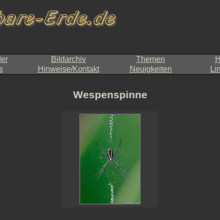
der
Bildarchiv
Themen
H
s
Hinweise/Kontakt
Neuigkeiten
Li
Wespenspinne